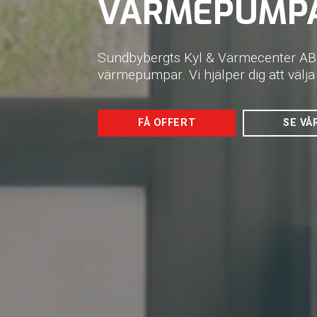
VÄRMEPUMPA
Sundbybergts Kyl & Värmecenter AB ä
värmepumpar. Vi hjälper dig att välj
FÅ OFFERT
SE VÅ