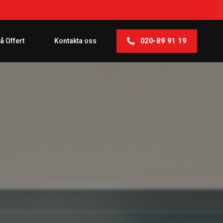
020-89 91 19
å Offert
Kontakta oss